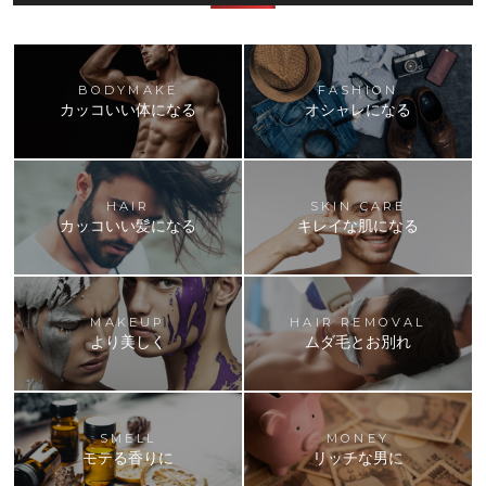
BODYMAKE
FASHION
カッコいい体になる
オシャレになる
HAIR
SKIN CARE
カッコいい髪になる
キレイな肌になる
MAKEUP
HAIR REMOVAL
より美しく
ムダ毛とお別れ
SMELL
MONEY
モテる香りに
リッチな男に