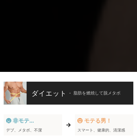
ダイエット
脂肪を燃焼して脱メタボ
非モテ...
モテる男！
デブ、メタボ、不潔
スマート、健康的、清潔感