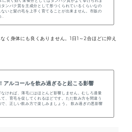
非常に良く効く栄養分としてはタンパク質がよく挙げられま
はタンパク質を主成分として形つくられているくらいなの
しないと髪の毛を上手く育てることが出来ません。市販の
の…
なく身体にも良くありません。1日1～2合ほどに抑え
！アルコールを飲み過ぎると起こる影響
ぎなければ、薄毛にはほとんど影響しません。むしろ適量
して、育毛を促してくれるほどです。ただ飲み方を間違う
ので、正しい飲み方で楽しみましょう。 飲み過ぎの悪影響