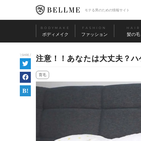
モテる男のための情報サイト
BODYMAKE
FASHION
HAIR
ボディメイク
ファッション
髪の毛
\ SHRE /
注意！！あなたは大丈夫？ハ
育毛