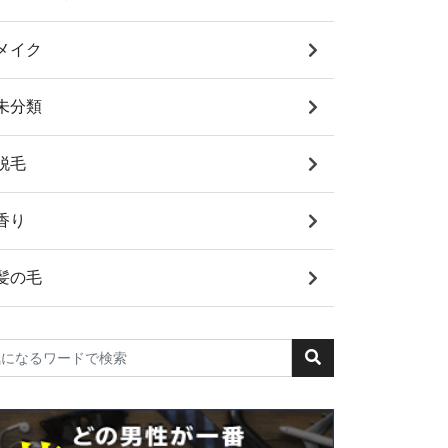
メイク
未分類
脱毛
香り
髪の毛