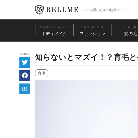
モテる男のための情報サイト
BODYMAKE
FASHION
HAIR
ボディメイク
ファッション
髪の毛
\ SHRE /
知らないとマズイ！？育毛と
育毛