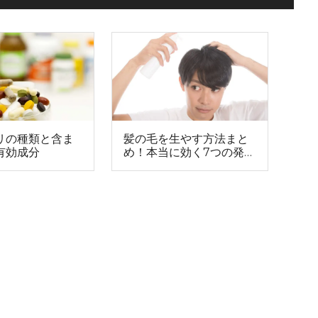
リの種類と含ま
髪の毛を生やす方法まと
有効成分
め！本当に効く7つの発毛
方法