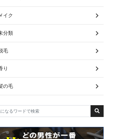
メイク
未分類
脱毛
香り
髪の毛