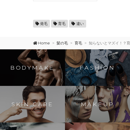
発毛
育毛
違い
Home
髪の毛
育毛
知らないとマズイ！？
BODYMAKE
FASHION
SKIN CARE
MAKEUP