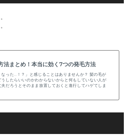
す。
す。
方法まとめ！本当に効く7つの発毛方法
くなった…！？」と感じることはありませんか？ 髪の毛が
どうしたらいいのかわからないからと何もしていない人が
丈夫だろうとそのまま放置しておくと進行してハゲてしま