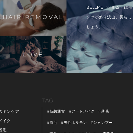
BELLME（ベルム）
HAIR REMOVAL
ンツが盛り沢山。男らし
しょう。
LOVE
TAG
仮想通貨
アートメイク
薄毛
スキンケア
メイク
眉毛
男性ホルモン
シャンプー
脱毛