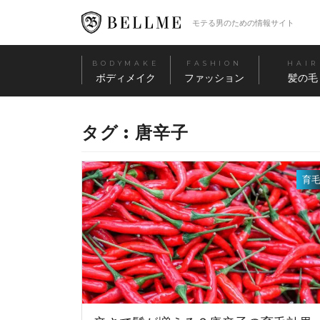
モテる男のための情報サイト
BODYMAKE
FASHION
HAIR
ボディメイク
ファッション
髪の毛
タグ : 唐辛子
育