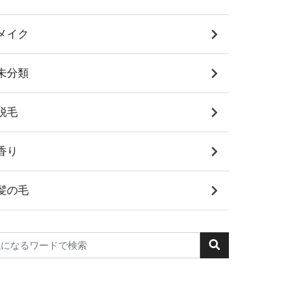
メイク
未分類
脱毛
香り
髪の毛