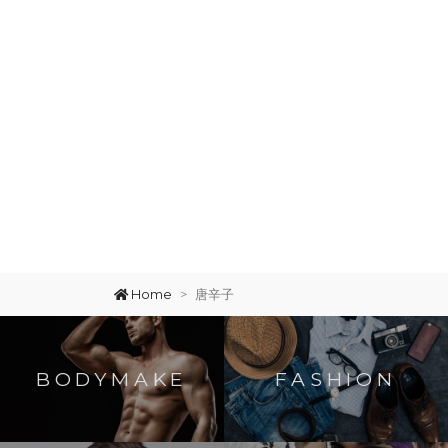
Home
唐辛子
BODYMAKE
FASHION