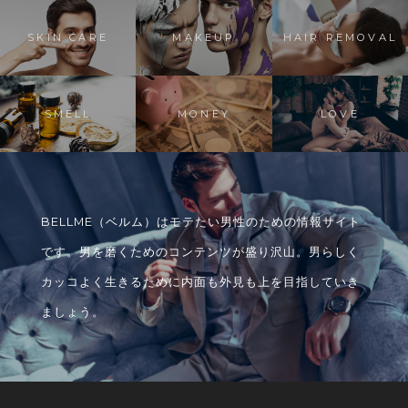
SKIN CARE
MAKEUP
HAIR REMOVAL
SMELL
MONEY
LOVE
BELLME（ベルム）はモテたい男性のための情報サイト
です。男を磨くためのコンテンツが盛り沢山。男らしく
カッコよく生きるために内面も外見も上を目指していき
ましょう。