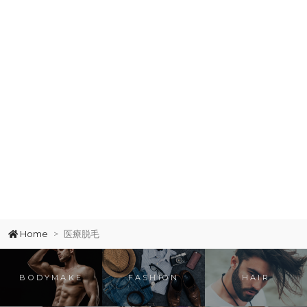
Home
医療脱毛
BODYMAKE
FASHION
HAIR