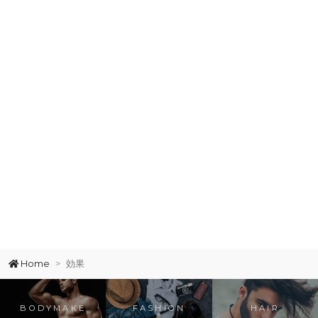
Home
効果
BODYMAKE
FASHION
HAIR