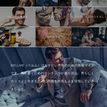
SKIN CARE
MAKEUP
HAIR REMOVAL
SMELL
MONEY
LOVE
BELLME（ベルム）はモテたい男性のための情報サイト
です。男を磨くためのコンテンツが盛り沢山。男らしく
カッコよく生きるために内面も外見も上を目指していき
ましょう。